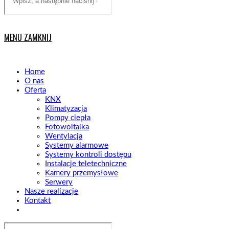
website
MENU
ZAMKNIJ
Home
O nas
Oferta
KNX
Klimatyzacja
Pompy ciepła
Fotowoltaika
Wentylacja
Systemy alarmowe
Systemy kontroli dostępu
Instalacje teletechniczne
Kamery przemysłowe
Serwery
Nasze realizacje
Kontakt