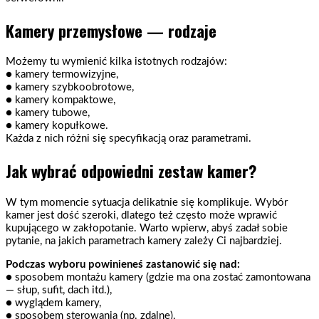
Kamery przemysłowe — rodzaje
Możemy tu wymienić kilka istotnych rodzajów:
● kamery termowizyjne,
● kamery szybkoobrotowe,
● kamery kompaktowe,
● kamery tubowe,
● kamery kopułkowe.
Każda z nich różni się specyfikacją oraz parametrami.
Jak wybrać odpowiedni zestaw kamer?
W tym momencie sytuacja delikatnie się komplikuje. Wybór
kamer jest dość szeroki, dlatego też często może wprawić
kupującego w zakłopotanie. Warto wpierw, abyś zadał sobie
pytanie, na jakich parametrach kamery zależy Ci najbardziej.
Podczas wyboru powinieneś zastanowić się nad:
● sposobem montażu kamery (gdzie ma ona zostać zamontowana
— słup, sufit, dach itd.),
● wyglądem kamery,
● sposobem sterowania (np. zdalne),