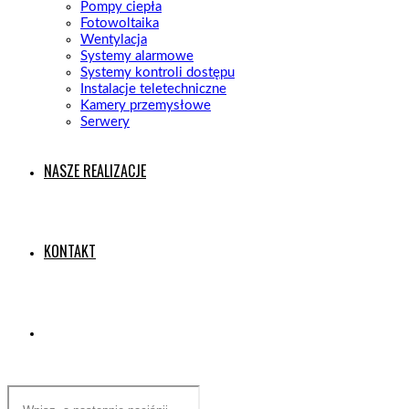
Pompy ciepła
Fotowoltaika
Wentylacja
Systemy alarmowe
Systemy kontroli dostępu
Instalacje teletechniczne
Kamery przemysłowe
Serwery
NASZE REALIZACJE
KONTAKT
Search
this