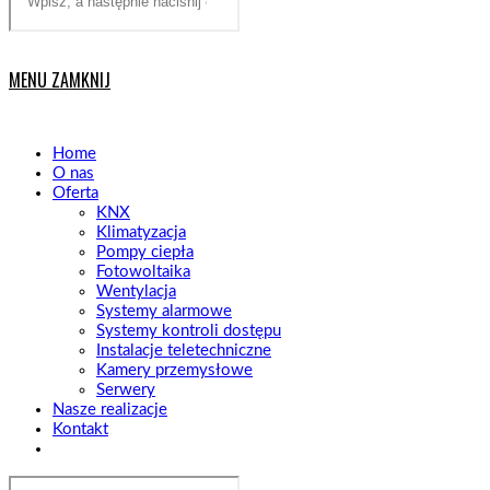
website
MENU
ZAMKNIJ
Home
O nas
Oferta
KNX
Klimatyzacja
Pompy ciepła
Fotowoltaika
Wentylacja
Systemy alarmowe
Systemy kontroli dostępu
Instalacje teletechniczne
Kamery przemysłowe
Serwery
Nasze realizacje
Kontakt