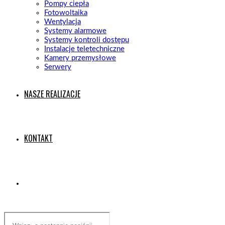
Pompy ciepła
Fotowoltaika
Wentylacja
Systemy alarmowe
Systemy kontroli dostępu
Instalacje teletechniczne
Kamery przemysłowe
Serwery
NASZE REALIZACJE
KONTAKT
Search
this