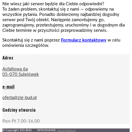
Nie wiesz jaki serwer będzie dla Ciebie odpowiedni?
To żaden problem, skontaktuj się z nami — odpowiemy na
wszystkie pytania. Ponadto dobierzemy najbardziej dogodny
serwer pod Twój obiekt. Następnie zamontujemy go,
zaprogramujemy, przetestujemy, uruchomimy i w dogodnym dla
Ciebie terminie w przyszłości przeprowadzimy serwis.
Skontaktuj się z nami poprzez
Formularz kontaktowy
w celu
omówienia szczegółów.
Adres
Asfaltowa 6a
05-070 Sulejówek
e-mail
oferta@zig-bud.pl
Godziny otwarcia
Pon-Pt 7.00-16.00
© Copyright ZIG-BUD WYKONANIE:
stronyjacka.pl