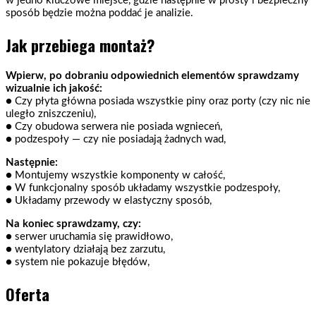
w jedno kluczowe miejsce, gdzie następnie w prosty i bezpieczny
sposób będzie można poddać je analizie.
Jak przebiega montaż?
Wpierw, po dobraniu odpowiednich elementów sprawdzamy
wizualnie ich jakość:
● Czy płyta główna posiada wszystkie piny oraz porty (czy nic nie
uległo zniszczeniu),
● Czy obudowa serwera nie posiada wgnieceń,
● podzespoły — czy nie posiadają żadnych wad,
Następnie:
● Montujemy wszystkie komponenty w całość,
● W funkcjonalny sposób układamy wszystkie podzespoły,
●
Układamy przewody w elastyczny sposób,
Na koniec sprawdzamy, czy:
● serwer uruchamia się prawidłowo,
● wentylatory działają bez zarzutu,
● system nie pokazuje błędów,
Oferta