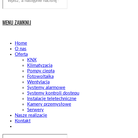
website
MENU
ZAMKNIJ
Home
O nas
Oferta
KNX
Klimatyzacja
Pompy ciepła
Fotowoltaika
Wentylacja
Systemy alarmowe
Systemy kontroli dostępu
Instalacje teletechniczne
Kamery przemysłowe
Serwery
Nasze realizacje
Kontakt